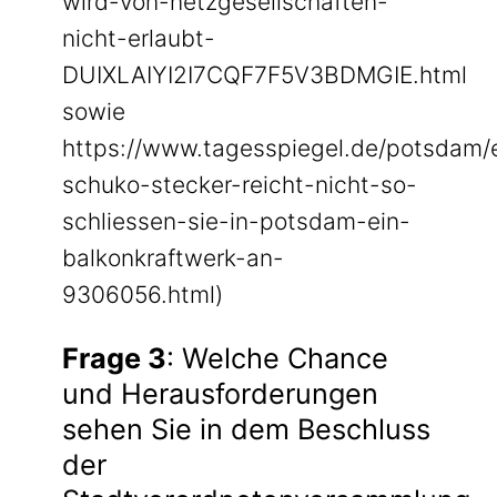
wird-von-netzgesellschaften-
nicht-erlaubt-
DUIXLAIYI2I7CQF7F5V3BDMGIE.html
sowie
https://www.tagesspiegel.de/potsdam/
schuko-stecker-reicht-nicht-so-
schliessen-sie-in-potsdam-ein-
balkonkraftwerk-an-
9306056.html)
Frage 3
: Welche Chance
und Herausforderungen
sehen Sie in dem Beschluss
der